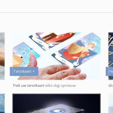
Tarotkaart +
H
Trek uw tarotkaart
elke dag opnieuw
Gr