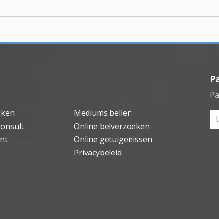
P
Pa
eken
Mediums bellen
Uw
consult
Online belverzoeken
nt
Online getuigenissen
Privacybeleid