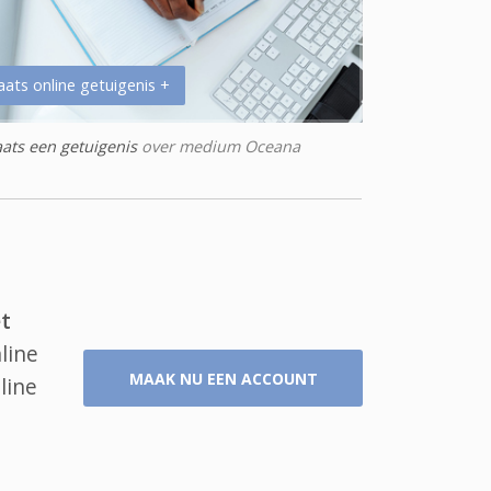
aats online getuigenis +
aats een getuigenis
over medium Oceana
t
line
MAAK NU EEN ACCOUNT
line