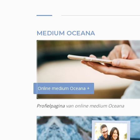
MEDIUM OCEANA
Online medium Oceana +
Profielpagina
van online medium Oceana