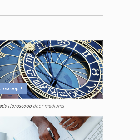
oroscoop +
atis Horoscoop
door mediums