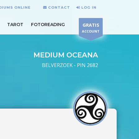
DIUMS ONLINE
CONTACT
LOG IN
TAROT
FOTOREADING
GRATIS
ACCOUNT
MEDIUM OCEANA
BELVERZOEK - PIN 2682