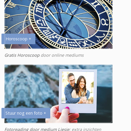
Horoscoop +
Gratis Horoscoop
door online mediums
Stuur nog een foto +
Fotoreading door medium Liesje
: extra inzichten