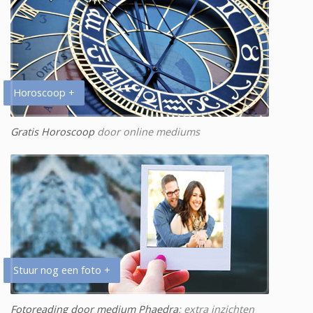
Horoscoop +
Gratis Horoscoop
door online mediums
Stuur nog een foto +
Fotoreading door medium Phaedra
: extra inzichten