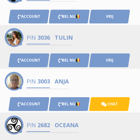
ACCOUNT
BEL NU
VRIJ
PIN
3036
TULIN
ACCOUNT
BEL NU
VRIJ
PIN
3003
ANJA
ACCOUNT
BEL NU
CHAT
PIN
2682
OCEANA