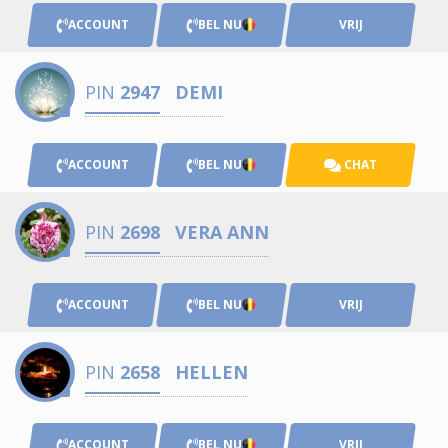
ACCOUNT
BEL NU
VRIJ
PIN
2947
DEMI
ACCOUNT
BEL NU
CHAT
PIN
2698
VERA ANN
ACCOUNT
BEL NU
VRIJ
PIN
2658
HELLEN
ACCOUNT
BEL NU
VRIJ