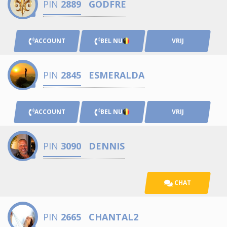
PIN
2889
GODFRE
ACCOUNT
BEL NU
VRIJ
PIN
2845
ESMERALDA
ACCOUNT
BEL NU
VRIJ
PIN
3090
DENNIS
CHAT
PIN
2665
CHANTAL2