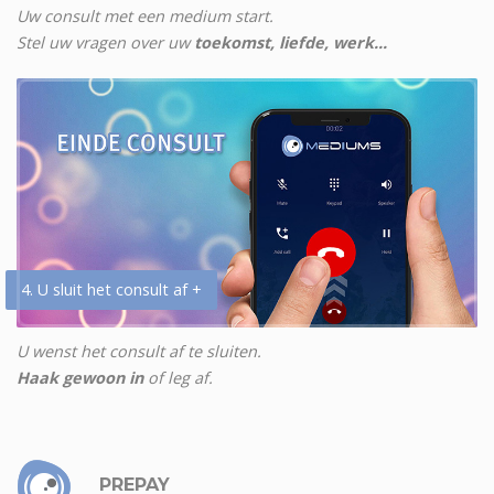
Uw consult met een medium start.
Stel uw vragen over uw
toekomst, liefde, werk...
4. U sluit het consult af +
U wenst het consult af te sluiten.
Haak gewoon in
of leg af.
PREPAY