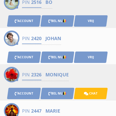
PIN
2516
BO
ACCOUNT
BEL NU
VRIJ
PIN
2420
JOHAN
ACCOUNT
BEL NU
VRIJ
PIN
2326
MONIQUE
ACCOUNT
BEL NU
CHAT
PIN
2447
MARIE