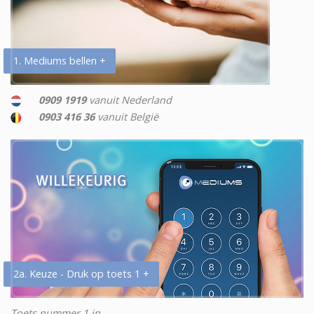
1. Mediums bellen +
0909 1919
vanuit Nederland
0903 416 36
vanuit België
2a. Keuze - Druk op toets 1 +
Toets nummer 1 in.