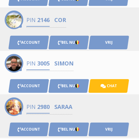
PIN
2146
COR
ACCOUNT
BEL NU
VRIJ
PIN
3005
SIMON
ACCOUNT
BEL NU
CHAT
PIN
2980
SARAA
ACCOUNT
BEL NU
VRIJ