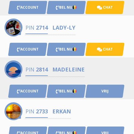
ACCOUNT
BEL NU
CHAT
PIN
2714
LADY-LY
ACCOUNT
BEL NU
CHAT
PIN
2814
MADELEINE
ACCOUNT
BEL NU
VRIJ
PIN
2733
ERKAN
ACCOUNT
BEL NU
VRIJ