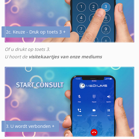
2c. Keuze - Druk op toets 3 +
Of u drukt op toets 3.
U hoort de
visitekaartjes van onze mediums
3. U wordt verbonden +