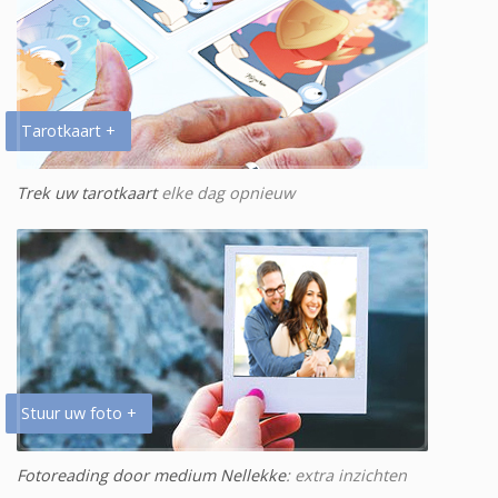
Tarotkaart +
Trek uw tarotkaart
elke dag opnieuw
Stuur uw foto +
Fotoreading door medium Nellekke
: extra inzichten