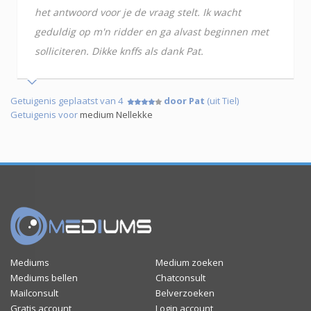
het antwoord voor je de vraag stelt. Ik wacht
geduldig op m'n ridder en ga alvast beginnen met
solliciteren. Dikke knffs als dank Pat.
Getuigenis geplaatst van 4
door Pat
(uit Tiel)
Getuigenis voor
medium Nellekke
Mediums
Medium zoeken
Mediums bellen
Chatconsult
Mailconsult
Belverzoeken
Gratis account
Login account